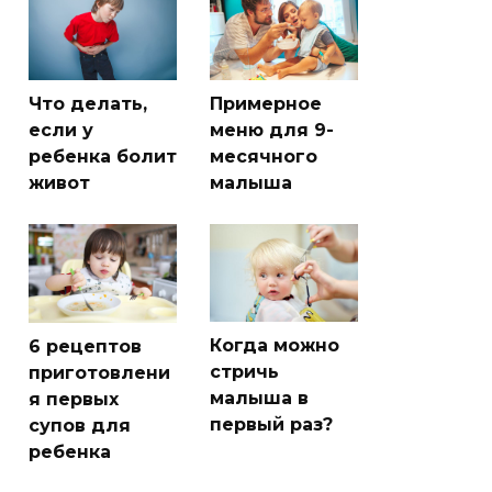
Что делать,
Примерное
если у
меню для 9-
ребенка болит
месячного
живот
малыша
Когда можно
6 рецептов
стричь
приготовлени
малыша в
я первых
первый раз?
супов для
ребенка