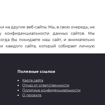
и на другие веб-сайты. Мы, в свою очередь, не
ку конфиденциальности данных сайтов. Мы
огда Вы покидаете наш сайт, и внимательно
и каждого сайта, который собирает личную
Полезные ссылки
ять данную Политику конфиденциальности,
Карта сайта
оступа или запрещать доступ к сайту, а также
Отказ от ответственности
ремя без предварительного уведомления
Политика конфиденциальности
О проекте