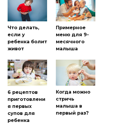
Что делать,
Примерное
если у
меню для 9-
ребенка болит
месячного
живот
малыша
Когда можно
6 рецептов
стричь
приготовлени
малыша в
я первых
первый раз?
супов для
ребенка