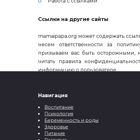
Работа с ссылками
Ссылки на другие сайты
mamaipapa.org может содержать ссылк
несем ответственности за полити
призываем вас быть осторожными, к
читать правила конфиденциальност
информацию о пользователе.
Модификация
Навигация
mamaipapa.org имеет право измен
Воспитание
изменять и корректировать условия д
Психология
изменять его содержание в любое в
Беременность и роды
Здоровье
Питание