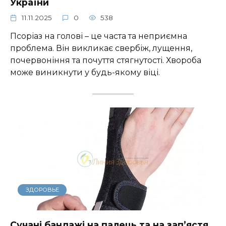
України
11.11.2025
0
538
Псоріаз на голові – це часта та неприємна
проблема. Він викликає свербіж, лущення,
почервоніння та почуття стягнутості. Хвороба
може виникнути у будь-якому віці.
ЗДОРОВЬЕ
Сучані бандажі на палець та на зап’ястя