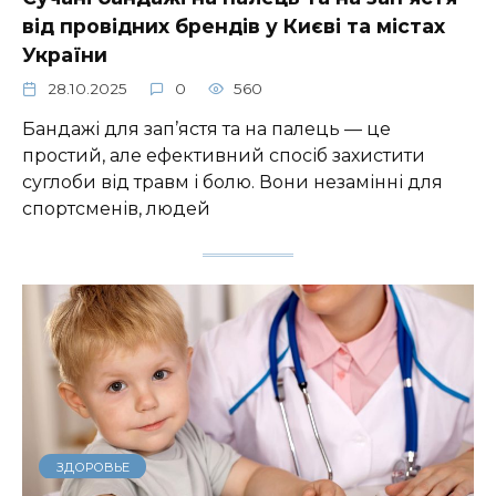
від провідних брендів у Києві та містах
України
28.10.2025
0
560
Бандажі для зап’ястя та на палець — це
простий, але ефективний спосіб захистити
суглоби від травм і болю. Вони незамінні для
спортсменів, людей
ЗДОРОВЬЕ