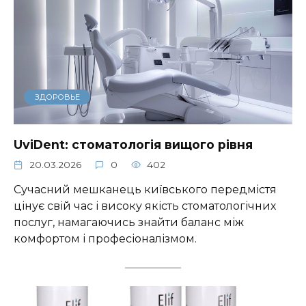
ЗДОРОВЬЕ
UviDent: стоматологія вищого рівня
20.03.2026
0
402
Сучасний мешканець київського передмістя
цінує свій час і високу якість стоматологічних
послуг, намагаючись знайти баланс між
комфортом і професіоналізмом.