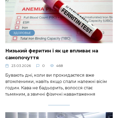
ЗДОРОВЬЕ
Низький феритин і як це впливає на
самопочуття
23.03.2026
0
468
Бувають дні, коли ви прокидаєтеся вже
втомленими, навіть якщо спали належні вісім
годин. Кава не бадьорить, волосся стає
тьмяним, а звичні фізичні навантаження