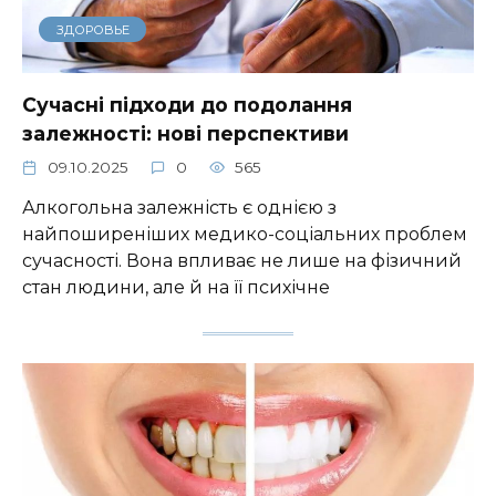
ЗДОРОВЬЕ
Сучасні підходи до подолання
залежності: нові перспективи
09.10.2025
0
565
Алкогольна залежність є однією з
найпоширеніших медико-соціальних проблем
сучасності. Вона впливає не лише на фізичний
стан людини, але й на її психічне