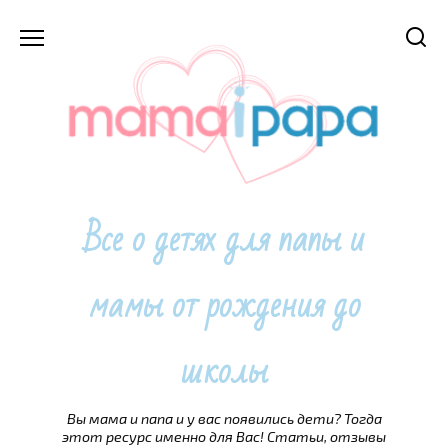
Перейти
к
содержанию
Все о детях для папы и
мамы от рождения до
школы
Вы мама и папа и у вас появились дети? Тогда
этот ресурс именно для Вас! Статьи, отзывы