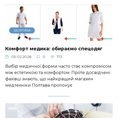
ЗДОРОВЬЕ
Комфорт медика: обираємо спецодяг
05.02.2026
0
713
Вибір медичної форми часто стає компромісом
між естетикою та комфортом. Проте досвідчені
фахівці знають, що найкращий магазин
медтехніки Полтава пропонує