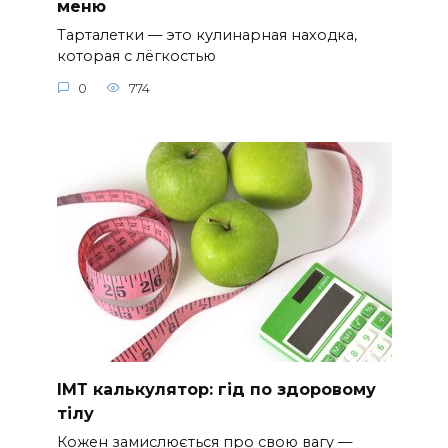
меню
Тарталетки — это кулинарная находка,
которая с лёгкостью
0
774
ІМТ калькулятор: гід по здоровому
тілу
Кожен замислюється про свою вагу —