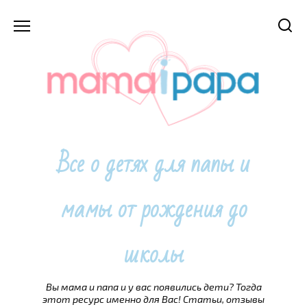
Перейти
к
содержанию
Все о детях для папы и
мамы от рождения до
школы
Вы мама и папа и у вас появились дети? Тогда
этот ресурс именно для Вас! Статьи, отзывы