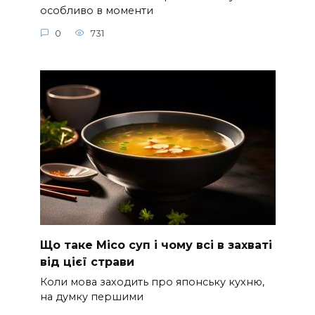
особливо в моменти
0
731
Що таке Місо суп і чому всі в захваті
від цієї страви
Коли мова заходить про японську кухню,
на думку першими