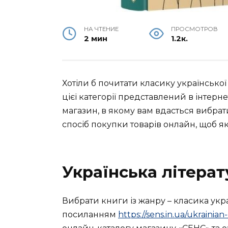
НА ЧТЕНИЕ
ПРОСМОТРОВ
2 мин
1.2к.
Хотіли б почитати класику української
цієї категорії представлений в інтерне
магазин, в якому вам вдасться вибрат
спосіб покупки товарів онлайн, щоб я
Українська літерат
Вибрати книги із жанру – класика укра
посиланням
https://sens.in.ua/ukrainian-