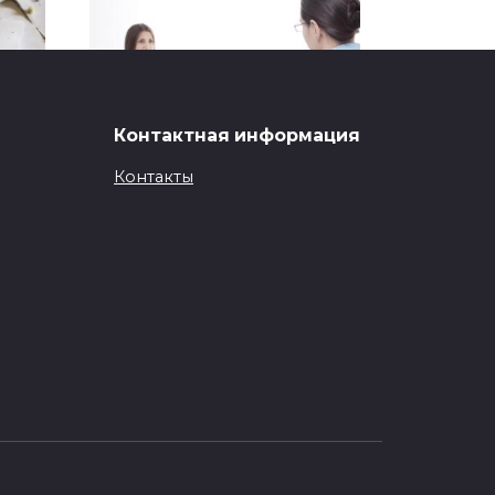
Контактная информация
Контакты
Что такое
психологическое
опах
консультирование
нашем
В вихре современного бытия,
где темп жизни бешеный
0
2к.