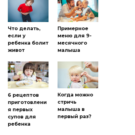
Что делать,
Примерное
если у
меню для 9-
ребенка болит
месячного
живот
малыша
Когда можно
6 рецептов
стричь
приготовлени
малыша в
я первых
первый раз?
супов для
ребенка