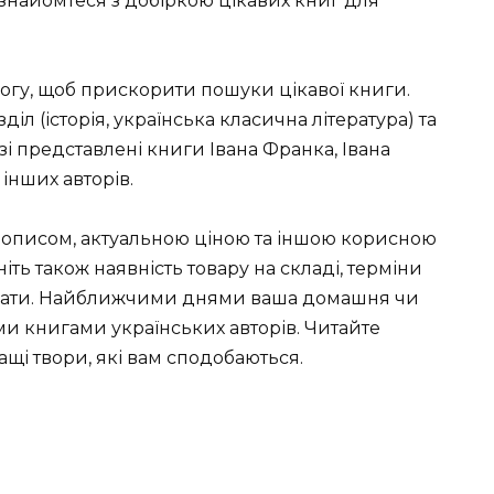
знайомтеся з добіркою цікавих книг для
огу, щоб прискорити пошуки цікавої книги.
іл (історія, українська класична література) та
зі представлені книги Івана Франка, Івана
інших авторів.
з описом, актуальною ціною та іншою корисною
іть також наявність товару на складі, терміни
плати. Найближчими днями ваша домашня чи
ми книгами українських авторів. Читайте
ащі твори, які вам сподобаються.