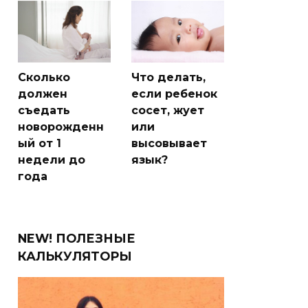
Сколько
Что делать,
должен
если ребенок
съедать
сосет, жует
новорожденн
или
ый от 1
высовывает
недели до
язык?
года
NEW! ПОЛЕЗНЫЕ
КАЛЬКУЛЯТОРЫ