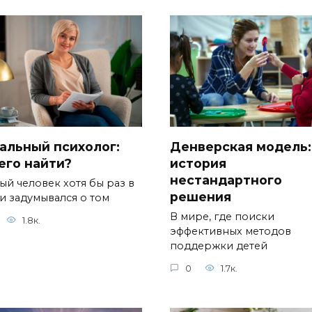
альный психолог:
Денверская модель:
 его найти?
история
нестандартного
ый человек хотя бы раз в
решения
и задумывался о том
В мире, где поиски
1.8к.
эффективных методов
поддержки детей
0
1.7к.