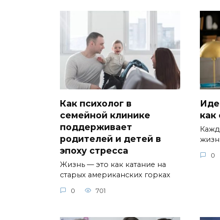
Как психолог в
Иде
семейной клинике
как
поддерживает
Кажд
родителей и детей в
жизн
эпоху стресса
0
Жизнь — это как катание на
старых американских горках
0
701