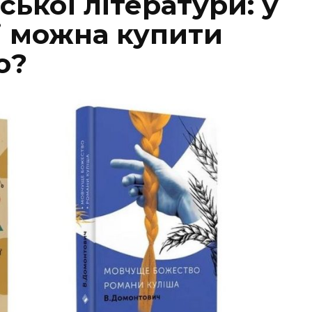
ської літератури: у
і можна купити
о?