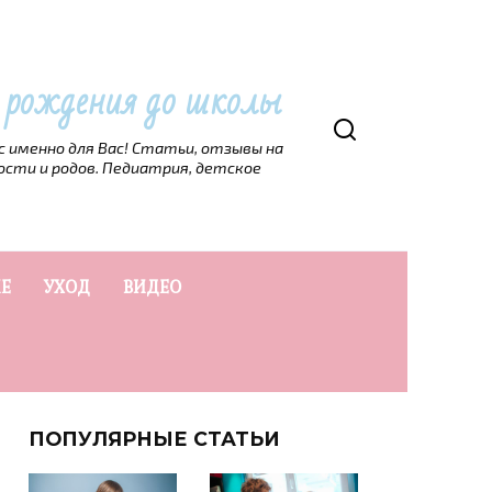
т рождения до школы
рс именно для Вас! Статьи, отзывы на
ости и родов. Педиатрия, детское
Е
УХОД
ВИДЕО
ПОПУЛЯРНЫЕ СТАТЬИ