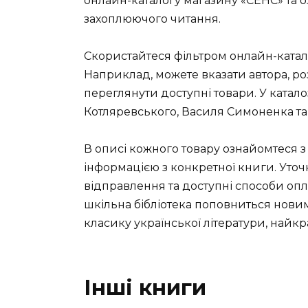
онлайн-каталогу магазину «СЕНС» та о
захоплюючого читання.
Скористайтеся фільтром онлайн-катал
Наприклад, можете вказати автора, розд
переглянути доступні товари. У катало
Котляревського, Василя Симоненка та 
В описі кожного товару ознайомтеся 
інформацією з конкретної книги. Уточн
відправлення та доступні способи о
шкільна бібліотека поповниться нови
класику української літератури, найкр
Інші книги