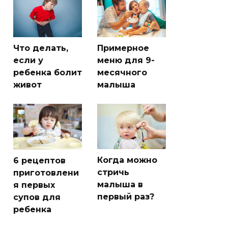
Что делать,
Примерное
если у
меню для 9-
ребенка болит
месячного
живот
малыша
Когда можно
6 рецептов
стричь
приготовлени
малыша в
я первых
первый раз?
супов для
ребенка