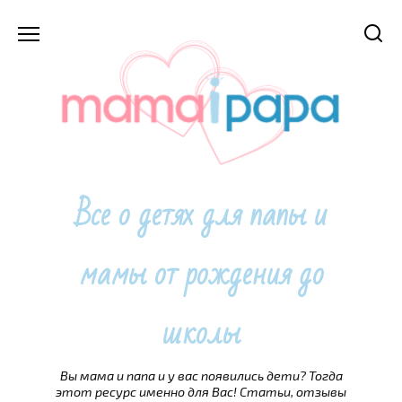
Перейти
к
содержанию
Все о детях для папы и
мамы от рождения до
школы
Вы мама и папа и у вас появились дети? Тогда
этот ресурс именно для Вас! Статьи, отзывы