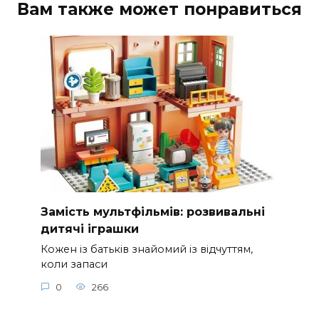
Вам также может понравиться
Замість мультфільмів: розвивальні
дитячі іграшки
Кожен із батьків знайомий із відчуттям,
коли запаси
0
266