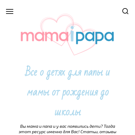
Перейти
к
содержанию
Все о детях для папы и
мамы от рождения до
школы
Вы мама и папа и у вас появились дети? Тогда
этот ресурс именно для Вас! Статьи, отзывы