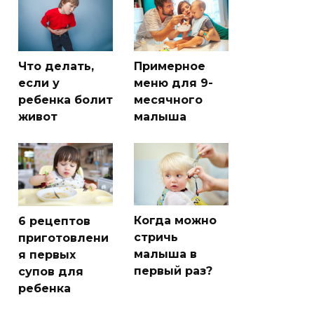
Что делать,
Примерное
если у
меню для 9-
ребенка болит
месячного
живот
малыша
Когда можно
6 рецептов
стричь
приготовлени
малыша в
я первых
первый раз?
супов для
ребенка