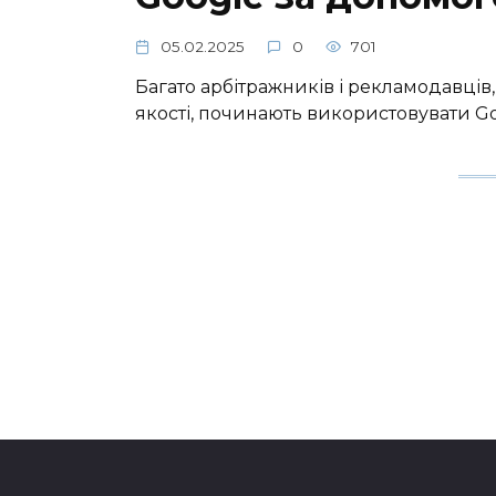
05.02.2025
0
701
Багато арбітражників і рекламодавців
якості, починають використовувати G