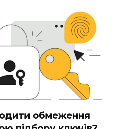
бходити обмеження
ою підбору ключів?