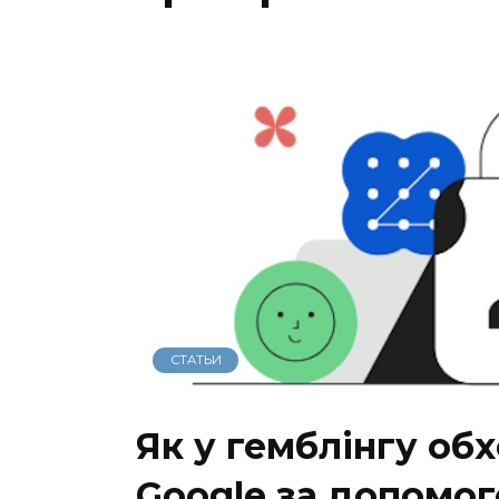
СТАТЬИ
Як у гемблінгу о
Google за допомог