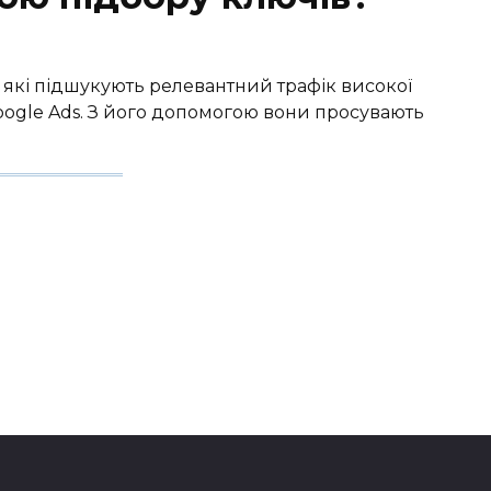
, які підшукують релевантний трафік високої
oogle Ads. З його допомогою вони просувають