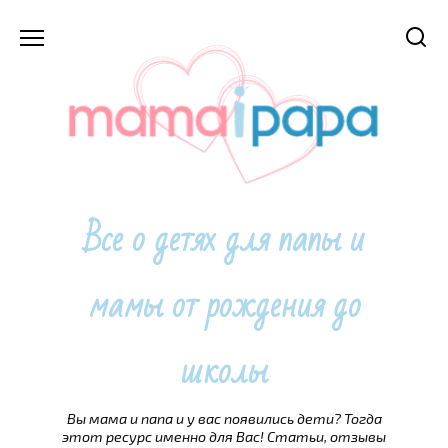
Перейти
к
содержанию
Все о детях для папы и
мамы от рождения до
школы
Вы мама и папа и у вас появились дети? Тогда
этот ресурс именно для Вас! Статьи, отзывы