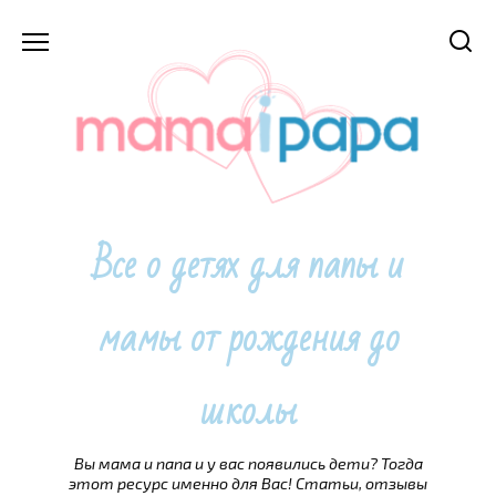
Перейти
к
содержанию
Все о детях для папы и
мамы от рождения до
школы
Вы мама и папа и у вас появились дети? Тогда
этот ресурс именно для Вас! Статьи, отзывы