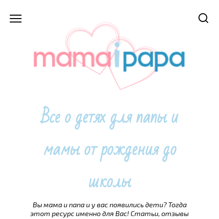
Перейти
к
содержанию
Все о детях для папы и
мамы от рождения до
школы
Вы мама и папа и у вас появились дети? Тогда
этот ресурс именно для Вас! Статьи, отзывы