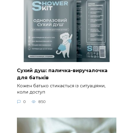
Сухий душ: паличка-виручалочка
для батьків
Кожен батько стикається із ситуаціями,
коли доступ
0
850