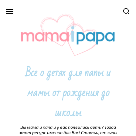
Перейти
к
содержанию
Все о детях для папы и
мамы от рождения до
школы
Вы мама и папа и у вас появились дети? Тогда
этот ресурс именно для Вас! Статьи, отзывы