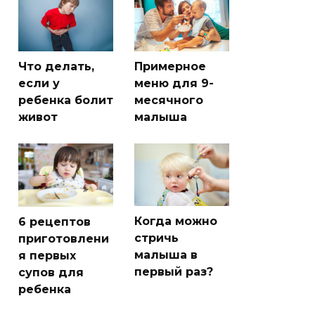
Что делать,
Примерное
если у
меню для 9-
ребенка болит
месячного
живот
малыша
Когда можно
6 рецептов
стричь
приготовлени
малыша в
я первых
первый раз?
супов для
ребенка