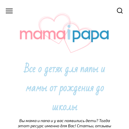
Перейти
к
содержанию
Все о детях для папы и
мамы от рождения до
школы
Вы мама и папа и у вас появились дети? Тогда
этот ресурс именно для Вас! Статьи, отзывы