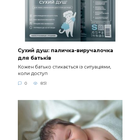
Сухий душ: паличка-виручалочка
для батьків
Кожен батько стикається із ситуаціями,
коли доступ
0
851