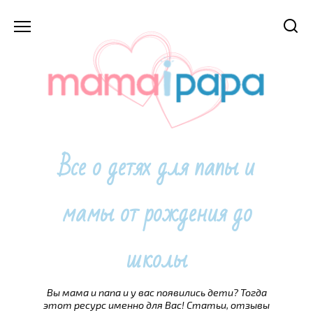
Перейти
к
содержанию
Все о детях для папы и
мамы от рождения до
школы
Вы мама и папа и у вас появились дети? Тогда
этот ресурс именно для Вас! Статьи, отзывы