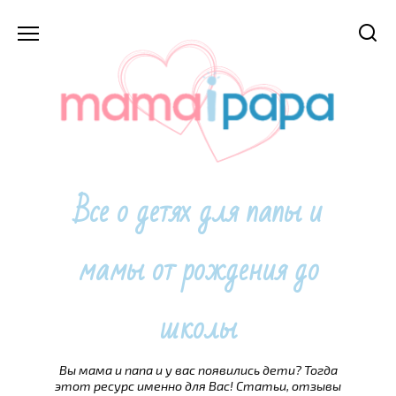
Перейти
к
содержанию
Все о детях для папы и
мамы от рождения до
школы
Вы мама и папа и у вас появились дети? Тогда
этот ресурс именно для Вас! Статьи, отзывы