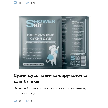
0
891
Сухий душ: паличка-виручалочка
для батьків
Кожен батько стикається із ситуаціями,
коли доступ
0
861