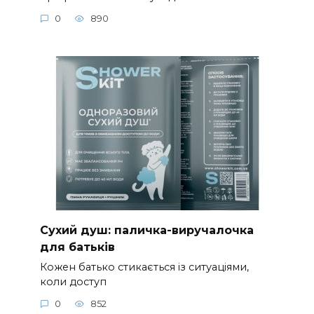
0
890
Сухий душ: паличка-виручалочка
для батьків
Кожен батько стикається із ситуаціями,
коли доступ
0
852