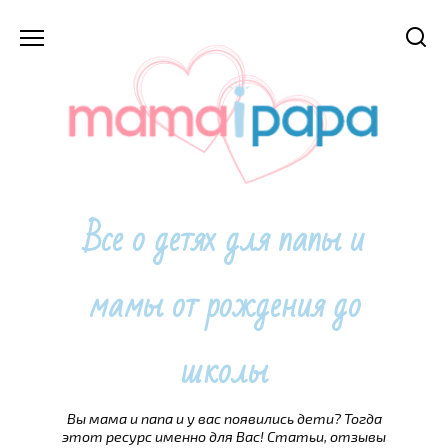
Перейти
к
содержанию
Все о детях для папы и
мамы от рождения до
школы
Вы мама и папа и у вас появились дети? Тогда
этот ресурс именно для Вас! Статьи, отзывы