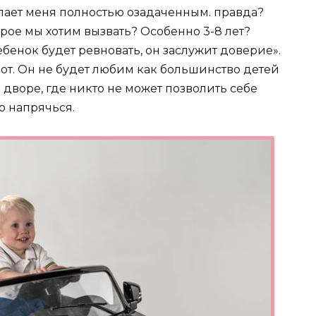
елает меня полностью озадаченным. правда?
орое мы хотим вызвать? Особенно 3-8 лет?
бенок будет ревновать, он заслужит доверие».
рот. Он не будет любим как большинство детей
о дворе, где никто не может позволить себе
о напрячься.