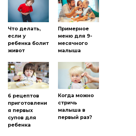
Что делать,
Примерное
если у
меню для 9-
ребенка болит
месячного
живот
малыша
Когда можно
6 рецептов
стричь
приготовлени
малыша в
я первых
первый раз?
супов для
ребенка