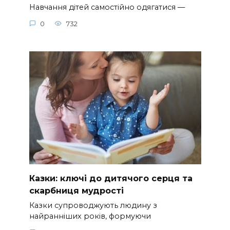
Навчання дітей самостійно одягатися —
0
732
Казки: ключі до дитячого серця та
скарбниця мудрості
Казки супроводжують людину з
найранніших років, формуючи