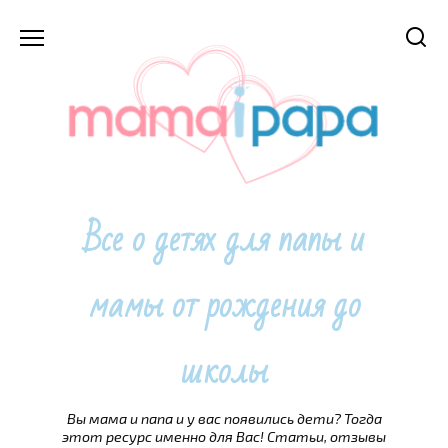
Перейти
к
содержанию
Все о детях для папы и
мамы от рождения до
школы
Вы мама и папа и у вас появились дети? Тогда
этот ресурс именно для Вас! Статьи, отзывы