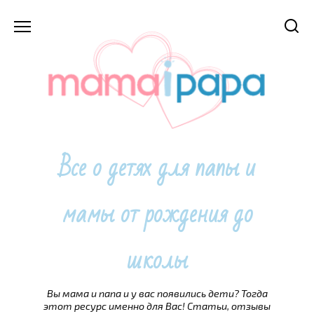
Перейти
к
содержанию
Все о детях для папы и
мамы от рождения до
школы
Вы мама и папа и у вас появились дети? Тогда
этот ресурс именно для Вас! Статьи, отзывы