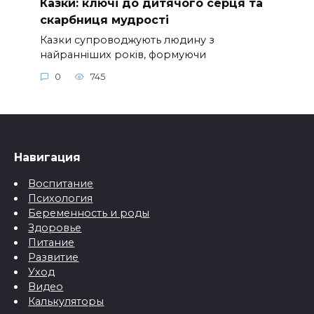
Казки: ключі до дитячого серця та
скарбниця мудрості
Казки супроводжують людину з
найранніших років, формуючи
0
745
Навигация
Воспитание
Психология
Беременность и роды
Здоровье
Питание
Развитие
Уход
Видео
Калькуляторы