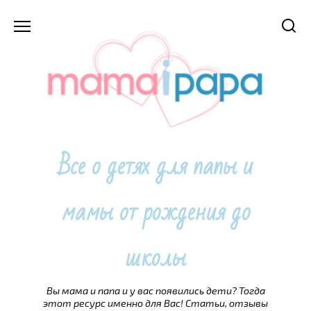
Перейти
к
содержанию
Все о детях для папы и
мамы от рождения до
школы
Вы мама и папа и у вас появились дети? Тогда
этот ресурс именно для Вас! Статьи, отзывы