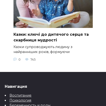
Казки: ключі до дитячого серця та
скарбниця мудрості
Казки супроводжують людину з
найранніших років, формуючи
0
745
Навигация
Воспитание
Психология
Беременность и роды