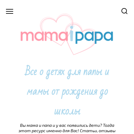
Перейти
к
содержанию
Все о детях для папы и
мамы от рождения до
школы
Вы мама и папа и у вас появились дети? Тогда
этот ресурс именно для Вас! Статьи, отзывы