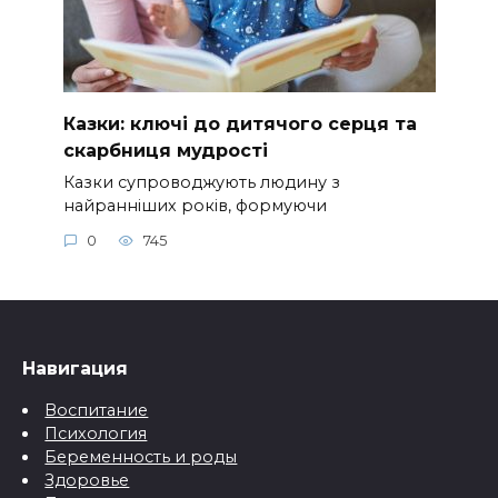
Казки: ключі до дитячого серця та
скарбниця мудрості
Казки супроводжують людину з
найранніших років, формуючи
0
745
Навигация
Воспитание
Психология
Беременность и роды
Здоровье