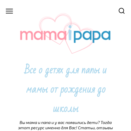
Перейти
к
содержанию
Все о детях для папы и
мамы от рождения до
школы
Вы мама и папа и у вас появились дети? Тогда
этот ресурс именно для Вас! Статьи, отзывы