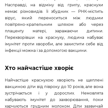
Насправді, на відміну від грипу, краснухи
немає різновидів. Її збудник — РНК-містить
вірус, який переноситься між людьми
повітряно-крапельним шляхом або через
плаценту матері, заражаючи дитини.
Перехворівши на краснуху, людина набуває
імунітет проти хвороби, але захистити себе від
інфекції можна і за допомогою вакцини.
Хто найчастіше хворіє
Найчастіше краснухою хворіють не щеплені
вакциною діти від півроку до 10 років, але вона
зустрічається і у дорослих. Немовлята
набувають імунітет до захворювання, поки
харчуються грудним молоком. Діти зазвичай