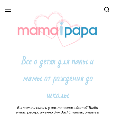
Перейти
к
содержанию
Все о детях для папы и
мамы от рождения до
школы
Вы мама и папа и у вас появились дети? Тогда
этот ресурс именно для Вас! Статьи, отзывы