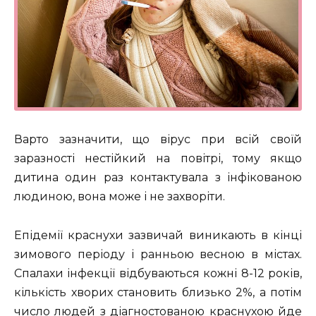
Варто зазначити, що вірус при всій своїй
заразності нестійкий на повітрі, тому якщо
дитина один раз контактувала з інфікованою
людиною, вона може і не захворіти.
Епідемії краснухи зазвичай виникають в кінці
зимового періоду і ранньою весною в містах.
Спалахи інфекції відбуваються кожні 8-12 років,
кількість хворих становить близько 2%, а потім
число людей з діагностованою краснухою йде