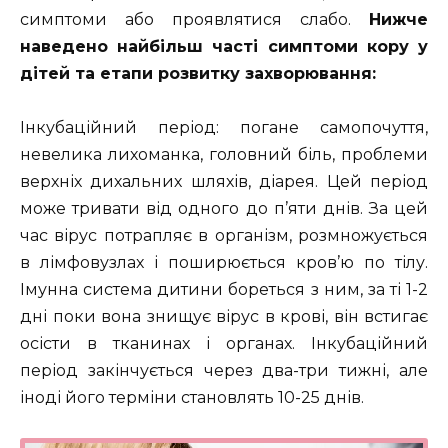
симптоми або проявлятися слабо.
Нижче
наведено найбільш часті симптоми кору у
дітей та етапи розвитку захворювання:
Інкубаційний період: погане самопочуття,
невелика лихоманка, головний біль, проблеми
верхніх дихальних шляхів, діарея. Цей період
може тривати від одного до п’яти днів. За цей
час вірус потрапляє в організм, розмножується
в лімфовузлах і поширюється кров’ю по тілу.
Імунна система дитини бореться з ним, за ті 1-2
дні поки вона знищує вірус в крові, він встигає
осісти в тканинах і органах. Інкубаційний
період закінчується через два-три тижні, але
іноді його терміни становлять 10-25 днів.