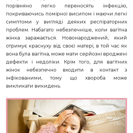
порівняно легко переносять інфекцію,
покриваючись помірної висипом і маючи легкі
симптоми у вигляді деяких респіраторних
проблем. Набагато небезпечніше, коли вагітна
жінка заражається. Новонароджений, який
отримує краснуху від своєї матері, в той час як
вона була вагітна, може мати серйозні вроджені
дефекти і недоліки. Крім того, для вагітних
жінок небезпечно входити в контакт з
інфікованими, тому що хвороба може
викликати викидень.