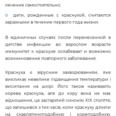
лечение самостоятельно;
дети, рожденные с краснухой, считаются
заразными в течение первого года жизни.
В единичных случаях после перенесенной в
детстве инфекции во взрослом возрасте
иммунитет к краснухе ослабевает и возможно
возникновение повторного заболевания.
Краснуха є вірусним захворюванням, яке
викликає невелике підвищення температури і
висипання на шкірі.
Його також називають
корева краснуха, але до кору вона не має
відношення, це застарілий синонім XIX століття,
що залишився з тих часів, коли краснуху ділили
на скарлатиноподобную і кореподобную.