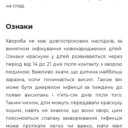
на спад.
Ознаки
Хвороба не має довгострокових наслідків, за
винятком інфікування новонароджених дітей.
Ознаки краснухи у дітей розвиваються через
період від 14 до 21 дня після контакту з хворою
людиною. Важливо знати, що дитина найбільш
заразна, коли починається висип. Також він
може бути джерелом інфекції за тиждень до
появи висипань і п’ять-сім днів після того.
Таким чином, діти можуть передавати краснуху
іншим, навіть не знаючи, що вони хворі, цим
пояснюються спалаху захворювання. Інфекція
може протікати легко чи важко, мати явні