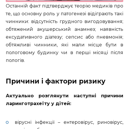
Останній факт підтверджує теорію медиків про
те, що основну роль у патогенезі відіграють такі
чинники: відсутність грудного вигодовування;
обтяжений акушерський анамнез; наявність
ексудативного діатезу; сепсис або пневмонія;
обтяжливі чинники, які мали місце бути в
пологовому будинку чи в перші місяці після
пологів.
Причини і фактори ризику
Актуально розглянути наступні причини
ларинготрахеїту у дітей:
вірусні інфекції – ентеровірус, риновірус,