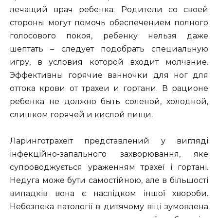
лечащий врач ребенка. Родители со своей
стороны могут помочь обеспечением полного
голосового покоя, ребенку нельзя даже
шептать – следует подобрать специальную
игру, в условия которой входит молчание.
Эффективны горячие ванночки для ног для
оттока крови от трахеи и гортани. В рационе
ребенка не должно быть соленой, холодной,
слишком горячей и кислой пищи.
Ларинготрахеїт представлений у вигляді
інфекційно-запального захворювання, яке
супроводжується ураженням трахеї і гортані.
Недуга може бути самостійною, але в більшості
випадків вона є наслідком іншої хвороби.
Небезпека патології в дитячому віці зумовлена