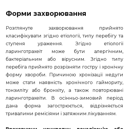
Форми захворювання
Розглянуте захворювання прийнято
класифікувати згідно етіології, типу перебігу та
ступеня ураження. Згідно етіології
ларинготрахеїт може бути алергічним,
бактеріальним або вірусним. Згідно типу
перебіга прийнято розрізняти гостру і хронічну
форму хвороби. Причиною хронізації недуги
може стати наявність хронічного гаймориту,
тонзиліту або бронхіту, а також повторювані
ларинготрахеїти. В осінньо-зимовий період
дана форма загострюється, відрізняється
тривалими ремісіями і затяжним лікуванням.