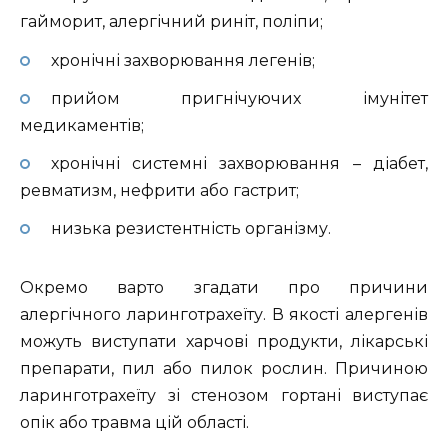
гайморит, алергічний риніт, поліпи;
хронічні захворювання легенів;
прийом пригнічуючих імунітет
медикаментів;
хронічні системні захворювання – діабет,
ревматизм, нефрити або гастрит;
низька резистентність організму.
Окремо варто згадати про причини
алергічного ларинготрахеїту. В якості алергенів
можуть виступати харчові продукти, лікарські
препарати, пил або пилок рослин. Причиною
ларинготрахеїту зі стенозом гортані виступає
опік або травма цій області.