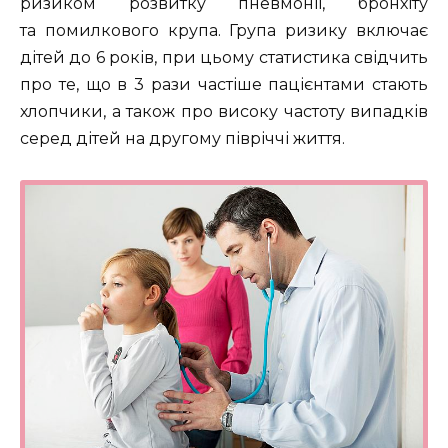
ризиком розвитку пневмонії, бронхіту
та помилкового крупа. Група ризику включає
дітей до 6 років, при цьому статистика свідчить
про те, що в 3 рази частіше пацієнтами стають
хлопчики, а також про високу частоту випадків
серед дітей на другому півріччі життя.