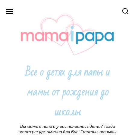
Перейти
к
содержанию
Все о детях для папы и
мамы от рождения до
школы
Вы мама и папа и у вас появились дети? Тогда
этот ресурс именно для Вас! Статьи, отзывы