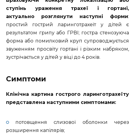
Враховуючи конкретну локалізацію або
ступінь ураження трахеї і гортані,
актуально розглянути наступні форми
:
простий гострий ларинготрахеїт у дітей є
результатом грипу або ГРВІ; гостра стенозуюча
форма або помилковий круп супроводжується
звуженням просвіту гортані і різким набряком,
зустрічається у дітей у віці до 4 років.
Симптоми
Клінічна картина гострого ларинготрахеїту
представлена наступними симптомами:
потовщення слизової оболонки через
розширення капілярів;