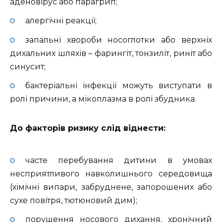
аденовірус або парагрип;
алергічні реакції;
запальні хвороби носоглотки або верхніх
дихальних шляхів – фарингіт, тонзиліт, риніт або
синусит;
бактеріальні інфекції можуть виступати в
ролі причини, а мікоплазма в ролі збудника.
До факторів ризику слід віднести:
часте перебування дитини в умовах
несприятливого навколишнього середовища
(хімічні випари, забруднене, запорошених або
сухе повітря, тютюновий дим);
порушення носового дихання, хронічний