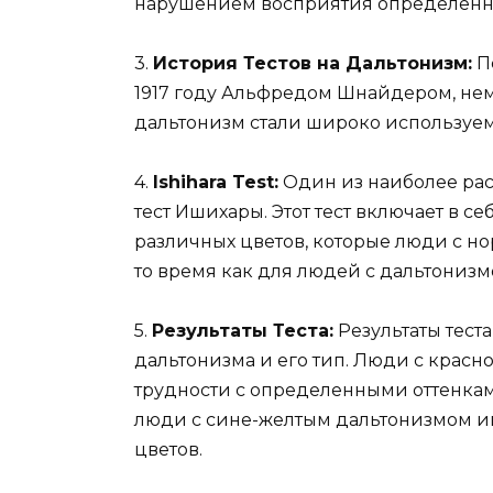
нарушением восприятия определенны
3.
История Тестов на Дальтонизм:
Пе
1917 году Альфредом Шнайдером, нем
дальтонизм стали широко используе
4.
Ishihara Test:
Один из наиболее рас
тест Ишихары. Этот тест включает в с
различных цветов, которые люди с но
то время как для людей с дальтонизм
5.
Результаты Теста:
Результаты теста
дальтонизма и его тип. Люди с крас
трудности с определенными оттенками
люди с сине-желтым дальтонизмом и
цветов.