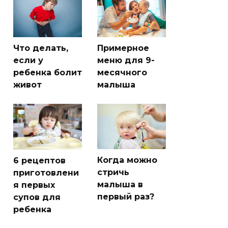
Что делать,
Примерное
если у
меню для 9-
ребенка болит
месячного
живот
малыша
Когда можно
6 рецептов
стричь
приготовлени
малыша в
я первых
первый раз?
супов для
ребенка