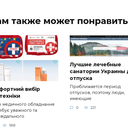
ам также может понравить
Лучшие лечебные
санатории Украины 
отпуска
Приближается период
фортний вибір
отпусков, поэтому люди,
техніки
имеющие
р медичного обладнання
0
221
ебує уважного та
овідального
188