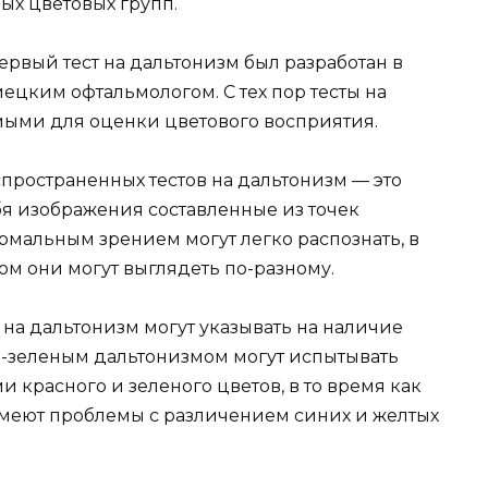
х цветовых групп.
рвый тест на дальтонизм был разработан в
ецким офтальмологом. С тех пор тесты на
мыми для оценки цветового восприятия.
пространенных тестов на дальтонизм — это
ебя изображения составленные из точек
рмальным зрением могут легко распознать, в
ом они могут выглядеть по-разному.
 на дальтонизм могут указывать на наличие
но-зеленым дальтонизмом могут испытывать
 красного и зеленого цветов, в то время как
меют проблемы с различением синих и желтых