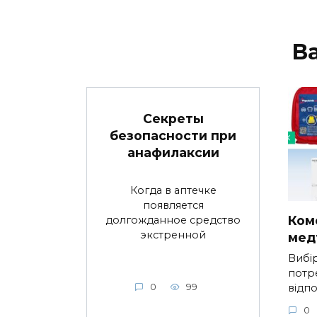
В
Секреты
безопасности при
анафилаксии
Когда в аптечке
появляется
Ком
долгожданное средство
экстренной
мед
Вибі
потр
відп
0
99
0