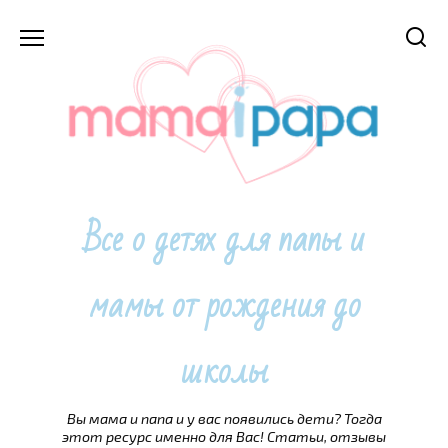
Перейти
к
содержанию
Все о детях для папы и
мамы от рождения до
школы
Вы мама и папа и у вас появились дети? Тогда
этот ресурс именно для Вас! Статьи, отзывы