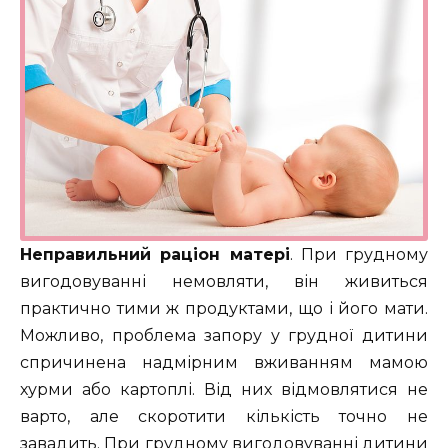
Неправильний раціон матері
. При грудному
вигодовуванні немовляти, він живиться
практично тими ж продуктами, що і його мати.
Можливо, проблема запору у грудної дитини
спричинена надмірним вживанням мамою
хурми або картоплі. Від них відмовлятися не
варто, але скоротити кількість точно не
завадить. При грудному вигодовуванні дитини