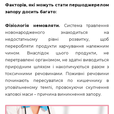
Факторів, які можуть стати першоджерелом
запору досить багато:
Фізіологія немовляти.
Система травлення
новонародженого знаходиться на
недостатньому рівні розвитку, щоб
переробляти продукти харчування належним
чином. Внаслідок цього продукти, не
перетравлені організмом, не здатні виводиться
природним шляхом і накопичуються разом з
токсичними речовинами. Поживні речовини
починають пересуватися по кишечнику в
уповільненому темпі, провокуючи скупчення
калової маси – причина виникнення запору.