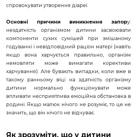
спровокувати утворення діареї.
Основні причини виникнення запор
у:
нездатність організмом дитини засвоювати
компоненти сухих сумішей при змішаному
годуванні і невідповідний раціон матері (навіть
якщо вона харчується правильно, організм
немовляти може вимагати корективи
харчування). Але бувають випадки, коли вже в
такому ранньому віці на здатність організму
дитини нормально функціонувати може
впливати несприятлива емоційна обстановка в
родині. Якщо малюк нічого не розуміє, то це не
значить, що він нічого не відчуває.
Як зрозуміти, що у дитини