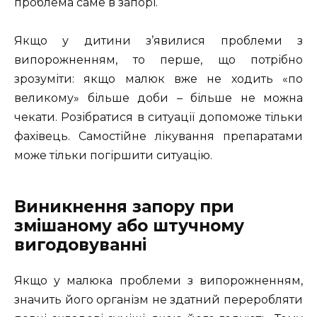
проблема саме в запорі.
Якщо у дитини з’явилися проблеми з
випорожненням, то перше, що потрібно
зрозуміти: якщо малюк вже не ходить «по
великому» більше доби – більше не можна
чекати. Розібратися в ситуації допоможе тільки
фахівець. Самостійне лікування препаратами
може тільки погіршити ситуацію.
Виникнення запору при
змішаному або штучному
вигодовуванні
Якщо у малюка проблеми з випорожненням,
значить його організм не здатний переробляти