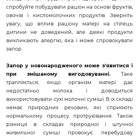
спробуйте побудувати раціон на основі фруктів,
овочів і кисломолочних продуктів. Зверніть
увагу, що вплив раціону матері на стілець
дитини не доведений, але деякі продукти
викликають алергію, яка і може спровокувати
запор.
З
апор
у новонародженого може
з
‘явитися і
при змішаному вигодовуванні.
Таке
трапляється, якщо організм матері дає
недостатньо молока і доводиться
використовувати сухі молочні суміші. В їх складі
немає природних речовин, які сприяють
нормальному процесу протруювання. Також
різниця в складах природної і штучної
живильної суміші провокує перебудову