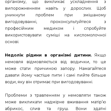
організму, що викликає ускладнення з
випорожненням навіть у дорослих. Щоб
уникнути проблем при змішаному
вигодовуванні, проконсультуйтеся з
професійним медиком і спробуйте
використовувати суміші на кисломолочної
основі.
Недолік рідини в організмі дитини.
Якщо
немовля відмовляється від водички, то це
може стати причиною запору. Намагайтеся
давати йому частіше пити і самі пийте більше
води, яку він отримає при вигодовуванні.
Проблеми з травленням у немовляти також
може викликати надмірне вживання матір’ю
абрикос, слив та груш. Вони здатні