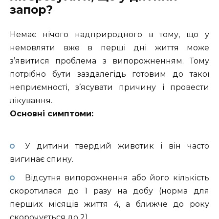
запор?
Немає нічого надприродного в тому, що у
немовляти вже в перші дні життя може
з’явитися проблема з випорожненням. Тому
потрібно бути заздалегідь готовим до такої
неприємності, з’ясувати причину і провести
лікування.
Основні симптоми:
У дитини твердий животик і він часто
вигинає спину.
Відсутня випорожнення або його кількість
скоротилася до 1 разу на добу (норма для
перших місяців життя 4, а ближче до року
скорочується до 2).