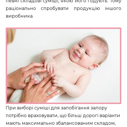
певні складові суміші, якою його годують. Тому
раціонально спробувати продукцію іншого
виробника.
При виборі суміші для запобігання запору
потрібно враховувати, що більш дорогі варіанти
мають максимально збалансованим складом,