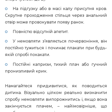
На підгузку або в масі калу присутня кров.
Скрутне проходження стільця через анальний
отвір може провокувати появу ранок.
Повністю відсутній апетит.
У немовляти з’являється почервоніння, він
постійно тужиться і починає плакати при будь-
якій спробі покакати.
Постійні капризи, тихий плач або гучний
пронизливий крик.
Намагайтеся придивитися, як поводиться
дитина. Візуально цілком реально визначити
спробу немовляти випорожнитись і, якщо вона
закінчується плачем, – найімовірніше, що