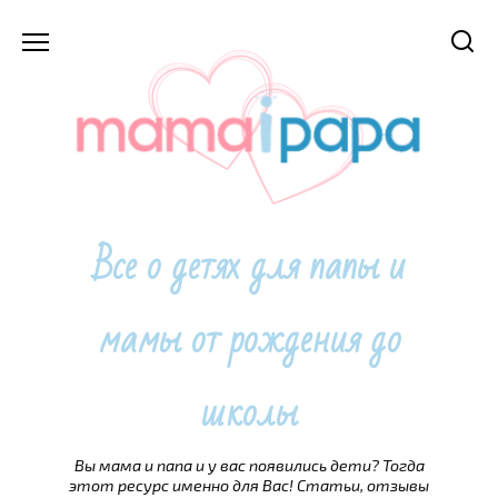
Перейти
к
содержанию
Все о детях для папы и
мамы от рождения до
школы
Вы мама и папа и у вас появились дети? Тогда
этот ресурс именно для Вас! Статьи, отзывы