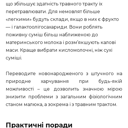
що збільшує здатність травного тракту їх
перетравлювати. Для немовлят більше
«легкими» будуть склади, якщо в них є фрукто
— і галактоолігосахариди. Вони роблять
поживну суміш більш наближеною до
материнського молока і розм’якшують калові
маси. Краще вибрати кисломолочні, ніж сухі
суміші.
Переводите новонародженого з штучного на
природне харчування при будь-якій
можливості – це дозволить значною мірою
знизити проблеми з загальним фізіологічним
станом малюка, а зокрема і з травним трактом.
Практичні поради