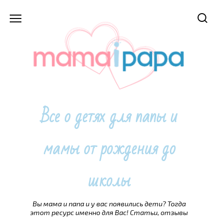
Перейти
к
содержанию
Все о детях для папы и
мамы от рождения до
школы
Вы мама и папа и у вас появились дети? Тогда
этот ресурс именно для Вас! Статьи, отзывы