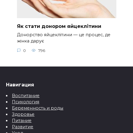
Як стати донором яйцеклітини
Донорство яйцеклітини — це процес, де
жінка дарує
0
796
Навигация
Воспитание
Психология
Беременность и роды
Здоровье
Питание
Развитие