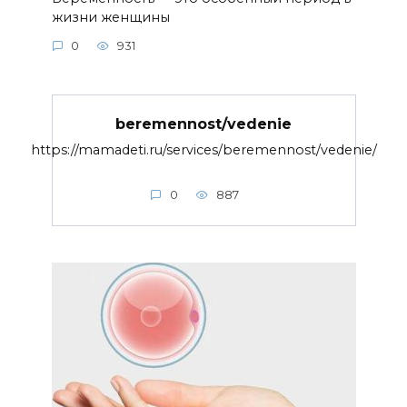
жизни женщины
0
931
beremennost/vedenie
https://mamadeti.ru/services/beremennost/vedenie/
0
887