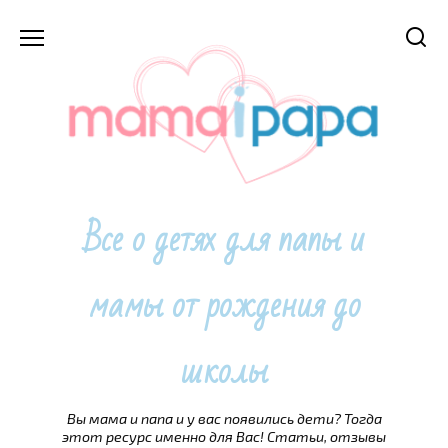
Перейти
к
содержанию
Все о детях для папы и
мамы от рождения до
школы
Вы мама и папа и у вас появились дети? Тогда
этот ресурс именно для Вас! Статьи, отзывы