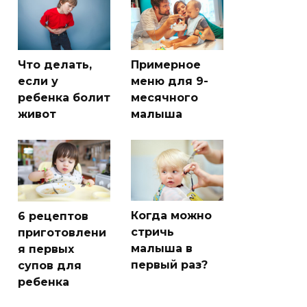
Что делать,
Примерное
если у
меню для 9-
ребенка болит
месячного
живот
малыша
Когда можно
6 рецептов
стричь
приготовлени
малыша в
я первых
первый раз?
супов для
ребенка