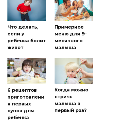
Что делать,
Примерное
если у
меню для 9-
ребенка болит
месячного
живот
малыша
Когда можно
6 рецептов
стричь
приготовлени
малыша в
я первых
первый раз?
супов для
ребенка