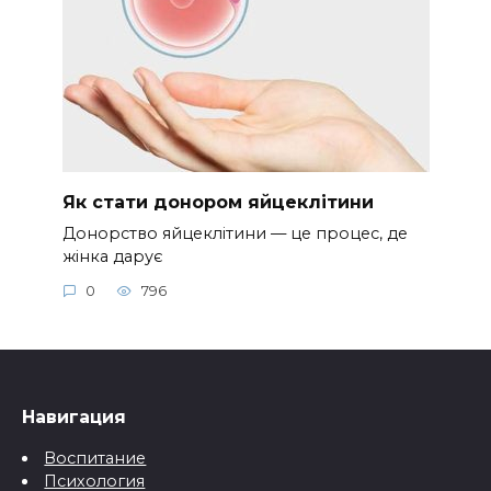
Як стати донором яйцеклітини
Донорство яйцеклітини — це процес, де
жінка дарує
0
796
Навигация
Воспитание
Психология