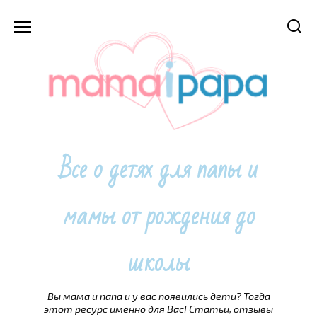
Перейти
к
содержанию
Все о детях для папы и
мамы от рождения до
школы
Вы мама и папа и у вас появились дети? Тогда
этот ресурс именно для Вас! Статьи, отзывы