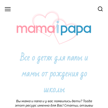
Перейти
к
содержанию
Все о детях для папы и
мамы от рождения до
школы
Вы мама и папа и у вас появились дети? Тогда
этот ресурс именно для Вас! Статьи, отзывы