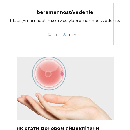
beremennost/vedenie
https://mamadeti.ru/services/beremennost/vedenie/
0
887
Як стати донором яйцеклітини