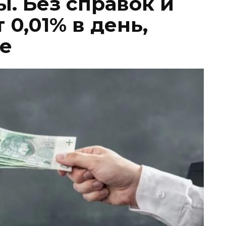
. Без справок и
 0,01% в день,
е