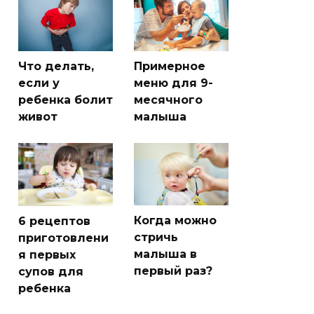
Что делать,
Примерное
если у
меню для 9-
ребенка болит
месячного
живот
малыша
Когда можно
6 рецептов
стричь
приготовлени
малыша в
я первых
первый раз?
супов для
ребенка