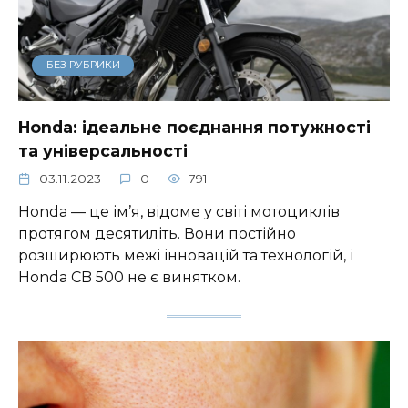
БЕЗ РУБРИКИ
Honda: ідеальне поєднання потужності
та універсальності
03.11.2023
0
791
Honda — це ім’я, відоме у світі мотоциклів
протягом десятиліть. Вони постійно
розширюють межі інновацій та технологій, і
Honda CB 500 не є винятком.