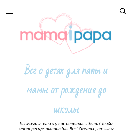
Перейти
к
содержанию
Все о детях для папы и
мамы от рождения до
школы
Вы мама и папа и у вас появились дети? Тогда
этот ресурс именно для Вас! Статьи, отзывы