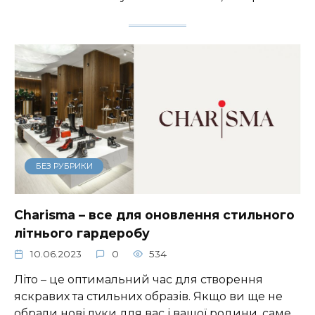
БЕЗ РУБРИКИ
Charisma – все для оновлення стильного
літнього гардеробу
10.06.2023
0
534
Літо – це оптимальний час для створення
яскравих та стильних образів. Якщо ви ще не
обрали нові луки для вас і вашої родини, саме