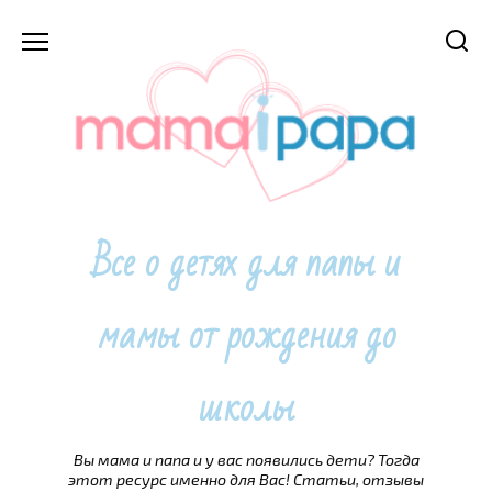
Перейти
к
содержанию
Все о детях для папы и
мамы от рождения до
школы
Вы мама и папа и у вас появились дети? Тогда
этот ресурс именно для Вас! Статьи, отзывы