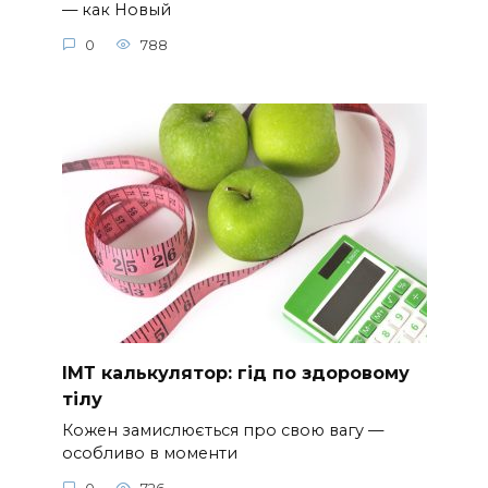
— как Новый
0
788
ІМТ калькулятор: гід по здоровому
тілу
Кожен замислюється про свою вагу —
особливо в моменти