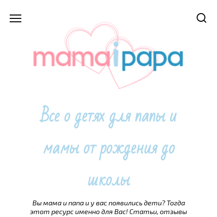
Перейти
к
содержанию
Все о детях для папы и
мамы от рождения до
школы
Вы мама и папа и у вас появились дети? Тогда
этот ресурс именно для Вас! Статьи, отзывы