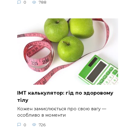
0
788
ІМТ калькулятор: гід по здоровому
тілу
Кожен замислюється про свою вагу —
особливо в моменти
0
726