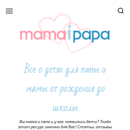
Перейти
к
содержанию
Все о детях для папы и
мамы от рождения до
школы
Вы мама и папа и у вас появились дети? Тогда
этот ресурс именно для Вас! Статьи, отзывы