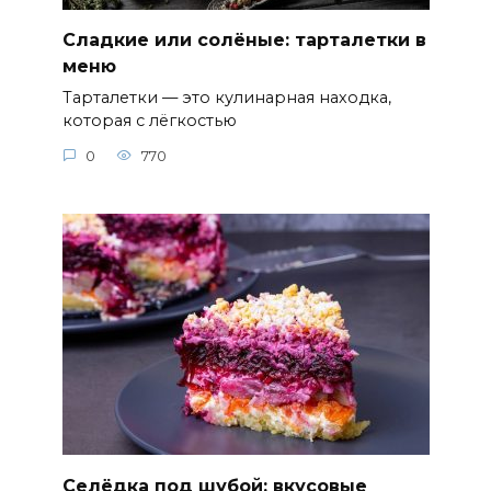
Сладкие или солёные: тарталетки в
меню
Тарталетки — это кулинарная находка,
которая с лёгкостью
0
770
Селёдка под шубой: вкусовые