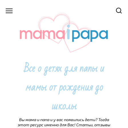
Перейти
к
содержанию
Все о детях для папы и
мамы от рождения до
школы
Вы мама и папа и у вас появились дети? Тогда
этот ресурс именно для Вас! Статьи, отзывы