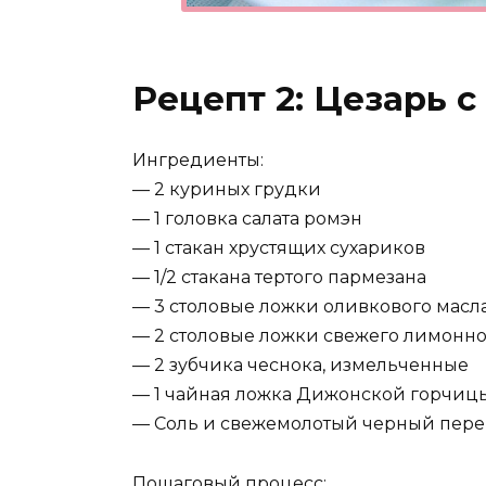
Рецепт 2: Цезарь с
Ингредиенты:
— 2 куриных грудки
— 1 головка салата ромэн
— 1 стакан хрустящих сухариков
— 1/2 стакана тертого пармезана
— 3 столовые ложки оливкового масл
— 2 столовые ложки свежего лимонно
— 2 зубчика чеснока, измельченные
— 1 чайная ложка Дижонской горчиц
— Соль и свежемолотый черный пере
Пошаговый процесс: