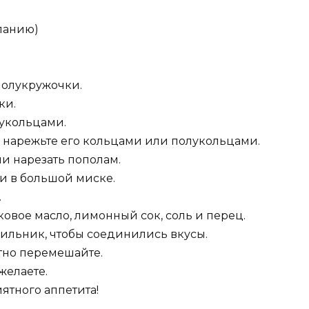
ланию)
полукружочки.
ки.
лукольцами.
и нарежьте его кольцами или полукольцами.
и нарезать пополам.
и в большой миске.
.
овое масло, лимонный сок, соль и перец.
дильник, чтобы соединились вкусы.
атно перемешайте.
 желаете.
иятного аппетита!