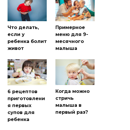
Что делать,
Примерное
если у
меню для 9-
ребенка болит
месячного
живот
малыша
Когда можно
6 рецептов
стричь
приготовлени
малыша в
я первых
первый раз?
супов для
ребенка