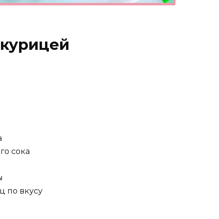
 курицей
а
го сока
ы
ц по вкусу