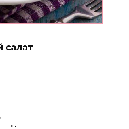
й салат
а
го сока