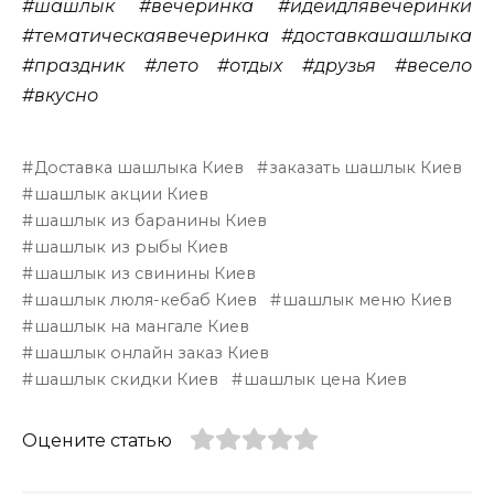
#шашлык #вечеринка #идеидлявечеринки
#тематическаявечеринка #доставкашашлыка
#праздник #лето #отдых #друзья #весело
#вкусно
Доставка шашлыка Киев
заказать шашлык Киев
шашлык акции Киев
шашлык из баранины Киев
шашлык из рыбы Киев
шашлык из свинины Киев
шашлык люля-кебаб Киев
шашлык меню Киев
шашлык на мангале Киев
шашлык онлайн заказ Киев
шашлык скидки Киев
шашлык цена Киев
Оцените статью