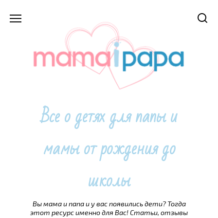
Перейти
к
содержанию
Все о детях для папы и
мамы от рождения до
школы
Вы мама и папа и у вас появились дети? Тогда
этот ресурс именно для Вас! Статьи, отзывы