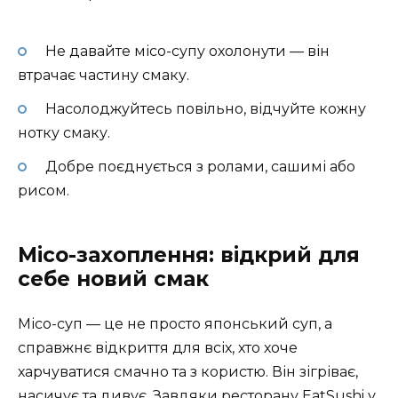
Не давайте місо-супу охолонути — він
втрачає частину смаку.
Насолоджуйтесь повільно, відчуйте кожну
нотку смаку.
Добре поєднується з ролами, сашимі або
рисом.
Місо-захоплення: відкрий для
себе новий смак
Місо-суп — це не просто японський суп, а
справжнє відкриття для всіх, хто хоче
харчуватися смачно та з користю. Він зігріває,
насичує та дивує. Завдяки ресторану EatSushi у