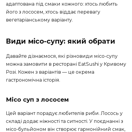
адаптована під смаки кожного: хтось любить
його з лососем, хтось віддає перевагу
вегетаріанському варіанту.
Види місо-супу: який обрати
Давайте дізнаємося, які різновиди місо-супу
можна замовити в ресторані EatSushi у Кривому
Розі. Кожен з варіантів — це окрема
гастрономічна історія.
Місо суп з лососем
Цей варіант порадує любителів риби. Лосось у
складі додає ніжності та ситності. У поєднанні з
місо-бульйоном він створює гармонійний смак,