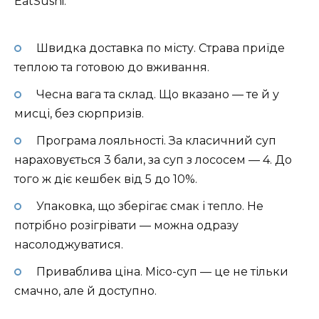
EatSushi:
Швидка доставка по місту. Страва приїде
теплою та готовою до вживання.
Чесна вага та склад. Що вказано — те й у
мисці, без сюрпризів.
Програма лояльності. За класичний суп
нараховується 3 бали, за суп з лососем — 4. До
того ж діє кешбек від 5 до 10%.
Упаковка, що зберігає смак і тепло. Не
потрібно розігрівати — можна одразу
насолоджуватися.
Приваблива ціна. Місо-суп — це не тільки
смачно, але й доступно.