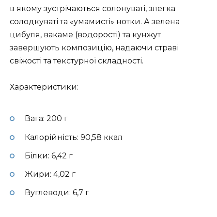
в якому зустрічаються солонуваті, злегка
солодкуваті та «умамисті» нотки. А зелена
цибуля, вакаме (водорості) та кунжут
завершують композицію, надаючи страві
свіжості та текстурної складності.
Характеристики:
Вага: 200 г
Калорійність: 90,58 ккал
Білки: 6,42 г
Жири: 4,02 г
Вуглеводи: 6,7 г