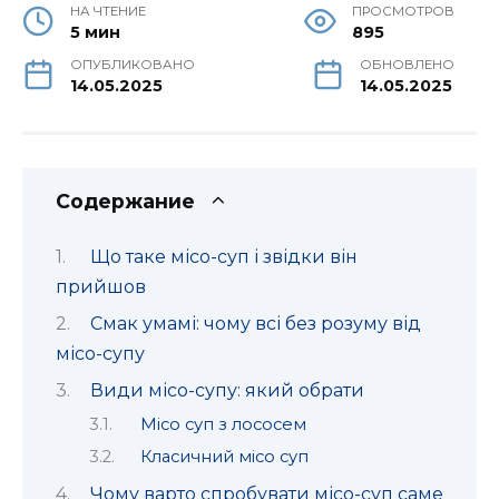
НА ЧТЕНИЕ
ПРОСМОТРОВ
5 мин
895
ОПУБЛИКОВАНО
ОБНОВЛЕНО
14.05.2025
14.05.2025
Содержание
Що таке місо-суп і звідки він
прийшов
Смак умамі: чому всі без розуму від
місо-супу
Види місо-супу: який обрати
Місо суп з лососем
Класичний місо суп
Чому варто спробувати місо-суп саме