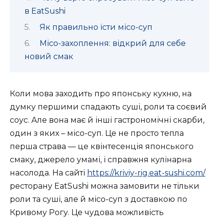
в EatSushi
Як правильно їсти місо-суп
Місо-захоплення: відкрий для себе
новий смак
Коли мова заходить про японську кухню, на
думку першими спадають суші, роли та соєвий
соус. Але вона має й інші гастрономічні скарби,
один з яких – місо-суп. Це не просто тепла
перша страва — це квінтесенція японського
смаку, джерело умамі, і справжня кулінарна
насолода. На сайті
https://kriviy-rig.eat-sushi.com/
ресторану EatSushi можна замовити не тільки
роли та суші, але й місо-суп з доставкою по
Кривому Рогу. Це чудова можливість