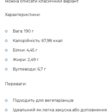
можна описати класичний варіант.
Характеристики:
Вага: 190 г
Калорійність: 67,98 ккал
Білки: 4,45 г
Жири: 2,49 г
Вуглеводи: 6,7 г
Переваги:
Підходить для вегетаріанців
Ідеальний як легка закуска або доповнення