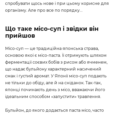
спробувати щось нове і при цьому корисне для
організму. Але про все по порядку…
Що таке місо-суп і звідки він
прийшов
Місо-суп — це традиційна японська страва,
основою якої є місо-паста. Її отримують шляхом
ферментації соєвих бобів з рисом або ячменем,
що надає бульйону характерний насичений
смак і густий аромат. У Японії місо-суп подають
не тільки до обіду, але й на сніданок. Так-так,
японці починають день з місо, вважаючи його
ідеальним способом «запустити» травлення.
Бульйон, до якого додається паста місо, часто