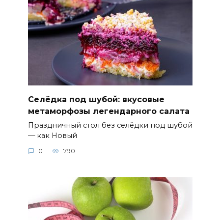
Селёдка под шубой: вкусовые
метаморфозы легендарного салата
Праздничный стол без селёдки под шубой
— как Новый
0
790