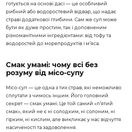
готується на основі дасі — це особливий
рибний або водоростевий відвар, що надає
страві додаткової глибини. Сам же суп може
бути як дуже простим, так і доповненим
різноманітними інгредієнтами: від тофу та
водоростей до морепродуктів і м’яса.
Смак умамі: чому всі без
розуму від місо-супу
Місо-суп — це одна з тих страв, які неможливо
сплутати з чимось іншим. Його головний
секрет — смак умамі. Це той самий «п’ятий
смак», який не є ні солодким, ні солоним, ні
гірким, ні кислим, але викликає у нас відчуття
насиченості та задоволення.