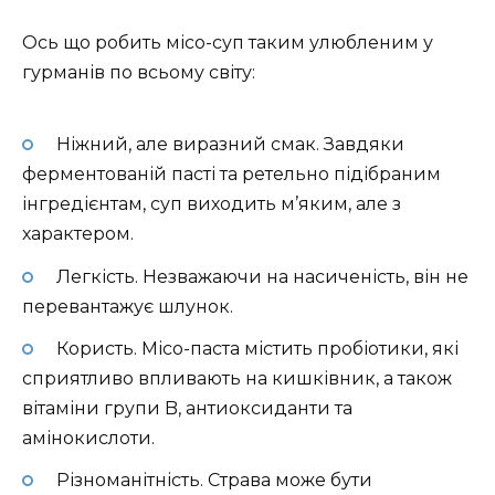
Ось що робить місо-суп таким улюбленим у
гурманів по всьому світу:
Ніжний, але виразний смак. Завдяки
ферментованій пасті та ретельно підібраним
інгредієнтам, суп виходить м’яким, але з
характером.
Легкість. Незважаючи на насиченість, він не
перевантажує шлунок.
Користь. Місо-паста містить пробіотики, які
сприятливо впливають на кишківник, а також
вітаміни групи B, антиоксиданти та
амінокислоти.
Різноманітність. Страва може бути