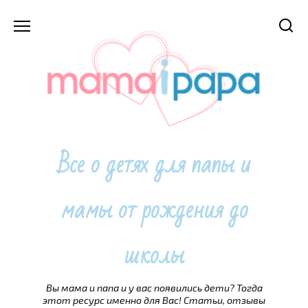
Перейти
к
содержанию
Все о детях для папы и
мамы от рождения до
школы
Вы мама и папа и у вас появились дети? Тогда
этот ресурс именно для Вас! Статьи, отзывы