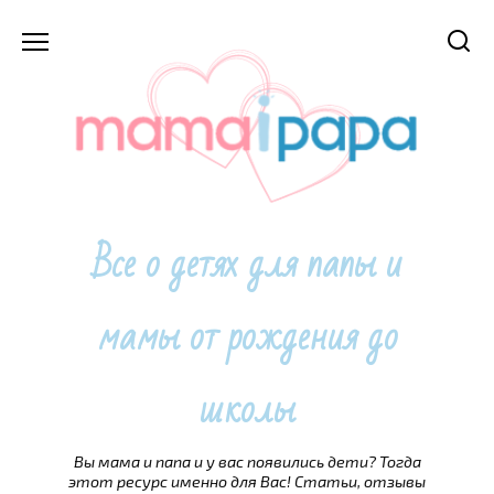
Перейти
к
содержанию
Все о детях для папы и
мамы от рождения до
школы
Вы мама и папа и у вас появились дети? Тогда
этот ресурс именно для Вас! Статьи, отзывы