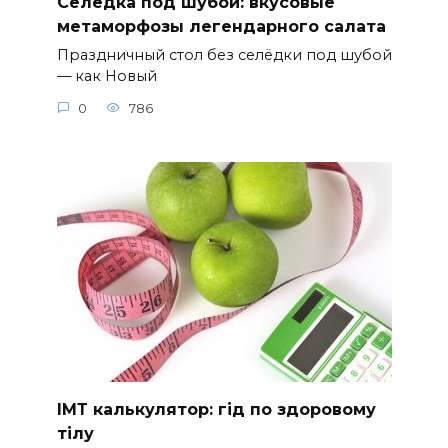
Селёдка под шубой: вкусовые
метаморфозы легендарного салата
Праздничный стол без селёдки под шубой
— как Новый
0
786
ІМТ калькулятор: гід по здоровому
тілу