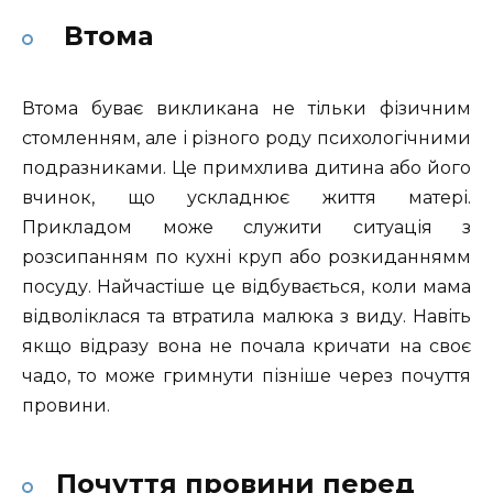
Втома
Втома буває викликана не тільки фізичним
стомленням, але і різного роду психологічними
подразниками. Це примхлива дитина або його
вчинок, що ускладнює життя матері.
Прикладом може служити ситуація з
розсипанням по кухні круп або розкиданнямм
посуду. Найчастіше це відбувається, коли мама
відволіклася та втратила малюка з виду. Навіть
якщо відразу вона не почала кричати на своє
чадо, то може гримнути пізніше через почуття
провини.
Почуття провини перед