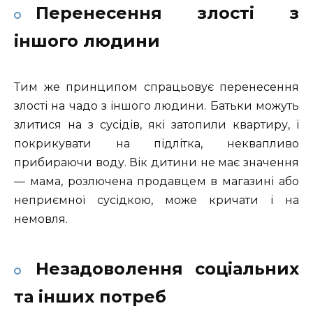
Перенесення злості з
іншого людини
Тим же принципом спрацьовує перенесення
злості на чадо з іншого людини. Батьки можуть
злитися на з сусідів, які затопили квартиру, і
покрикувати на підлітка, неквапливо
прибираючи воду. Вік дитини не має значення
— мама, розлючена продавцем в магазині або
неприємної сусідкою, може кричати і на
немовля.
Незадоволення соціальних
та інших потреб