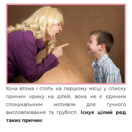
Хоча втома і стоїть на першому місці у списку
причин крику на дітей, вона не є єдиним
спонукальним мотивом для гучного
висловлювання та грубості.
Існує цілий ряд
таких причин: