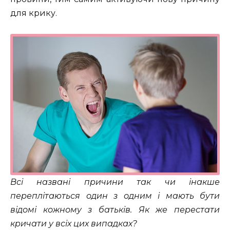
для крику.
Всі названі причини так чи інакше
переплітаються один з одним і мають бути
відомі кожному з батьків. Як же перестати
кричати у всіх цих випадках?