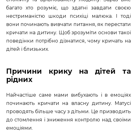
багато хто розуміє, що здатні завдати своєю
нестриманістю шкоди психіці малюка. І тоді
вони починають вивчати питання, як перестати
кричати на дитину. Щоб зрозуміти основи такої
поведінки потрібно дізнатися, чому кричать на
дітей і близьких.
Причини крику на дітей та
рідних
Найчастіше саме мами вибухають і в емоціях
починають кричати на власну дитину. Матусі
проводять більше часу з дітьми. Це призводить
до стомлення і зниження контролю над своїми
емоціями.