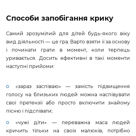
Способи запобігання крику
Самий зрозумілий для дітей будь-якого віку
вид діяльності — це гра. Варто взяти її за основу
і починати грати в момент, коли терпець
уривається. Досить ефективні в такі моменти
наступні прийоми:
«зараз заспіваю» — замість підвищення
голосу на близьких людей можна наспівувати
свої претензії або просто включити знайому
пісню і підспівати;
«чужі діти» — переважна маса людей
кричить тільки на своїх малюків, потрібно