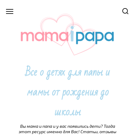
Перейти
к
содержанию
Все о детях для папы и
мамы от рождения до
школы
Вы мама и папа и у вас появились дети? Тогда
этот ресурс именно для Вас! Статьи, отзывы