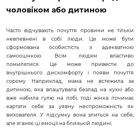
чоловіком або дитиною
Часто відчувають почуття провини не тільки
невпевнені в собі люди. Це може бути
сформована особистість з адекватною
самооцінкою. Всім людям властиво
помилятися. Це може привести до
внутрішнього дискомфорту і появи почуття
сорому. Наприклад, мама не встежила за
дитиною, яка влаштувала безлад на кухні або
вже набила гулю на лобі, тоді жінка починає
картати себе за уявну неспроможність як
вихователя. У підсумку вона злиться на себе,
але зганяє ці емоції на близькій людині.