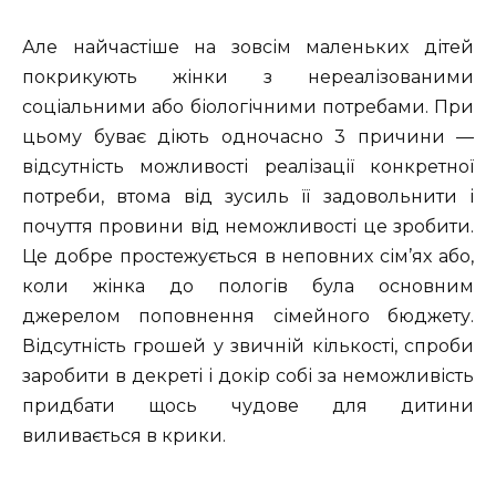
Але найчастіше на зовсім маленьких дітей
покрикують жінки з нереалізованими
соціальними або біологічними потребами. При
цьому буває діють одночасно 3 причини —
відсутність можливості реалізації конкретної
потреби, втома від зусиль її задовольнити і
почуття провини від неможливості це зробити.
Це добре простежується в неповних сім’ях або,
коли жінка до пологів була основним
джерелом поповнення сімейного бюджету.
Відсутність грошей у звичній кількості, спроби
заробити в декреті і докір собі за неможливість
придбати щось чудове для дитини
виливається в крики.