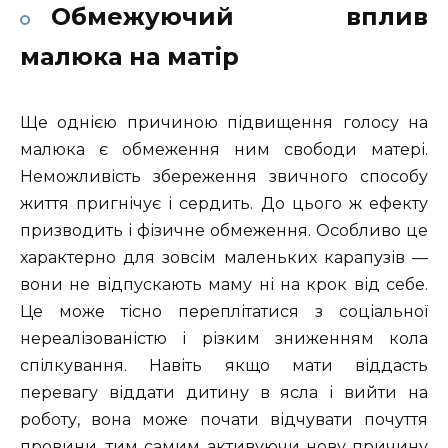
Обмежуючий вплив
малюка на матір
Ще однією причиною підвищення голосу на
малюка є обмеження ним свободи матері.
Неможливість збереження звичного способу
життя пригнічує і сердить. До цього ж ефекту
призводить і фізичне обмеження. Особливо це
характерно для зовсім маленьких карапузів —
вони не відпускають маму ні на крок від себе.
Це може тісно переплітатися з соціальної
нереалізованістю і різким зниженням кола
спілкування. Навіть якщо мати віддасть
перевагу віддати дитину в ясла і вийти на
роботу, вона може почати відчувати почуття
провини, тим самим активуючи нову причину