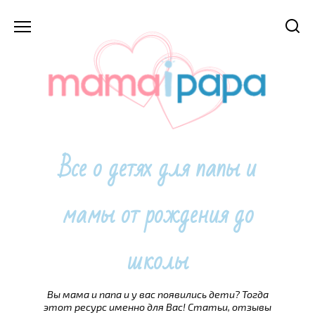
Перейти
к
содержанию
Все о детях для папы и
мамы от рождения до
школы
Вы мама и папа и у вас появились дети? Тогда
этот ресурс именно для Вас! Статьи, отзывы