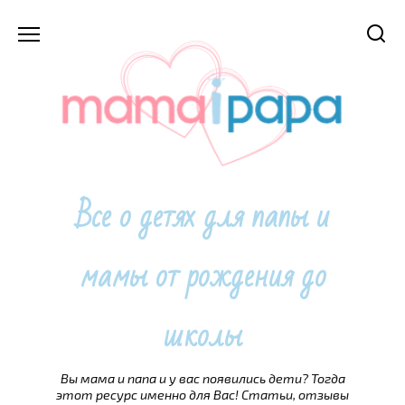
Перейти
к
содержанию
Все о детях для папы и
мамы от рождения до
школы
Вы мама и папа и у вас появились дети? Тогда
этот ресурс именно для Вас! Статьи, отзывы