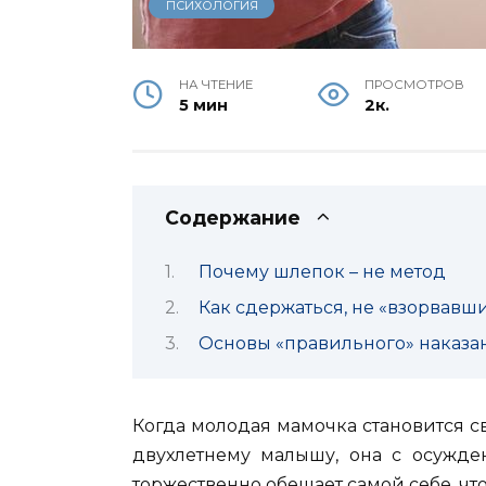
ПСИХОЛОГИЯ
НА ЧТЕНИЕ
ПРОСМОТРОВ
5 мин
2к.
Содержание
Почему шлепок – не метод
Как сдержаться, не «взорвавш
Основы «правильного» наказа
Когда молодая мамочка становится 
двухлетнему малышу, она с осужде
торжественно обещает самой себе, что