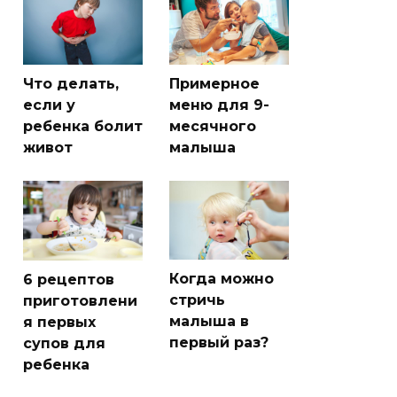
Что делать,
Примерное
если у
меню для 9-
ребенка болит
месячного
живот
малыша
Когда можно
6 рецептов
стричь
приготовлени
малыша в
я первых
первый раз?
супов для
ребенка