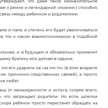
утверждают, что даже такое незначительное
уже о ремне и легендарной «лозине») способно
связь между ребенком и родителями:
ме и папе, и степень его будет увеличиваться
ов. Ни о каком взаимопонимании в подобной
 сильнее, и в будущем и обязательно применит
шему братику или деткам в садике;
 что его ударили не «за что-то» (в этом возрасте
ие причинно-следственных связей), а просто
 не любят;
ыш от неожиданности и испуга, скорее всего,
о, что запрещают родители. Но если шлепки
скоре ребенок просто перестанет обращать на