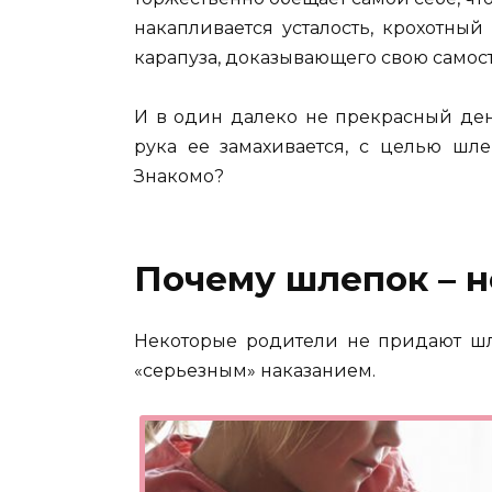
накапливается усталость, крохотны
карапуза, доказывающего свою самос
И в один далеко не прекрасный день
рука ее замахивается, с целью шле
Знакомо?
Почему шлепок – н
Некоторые родители не придают шле
«серьезным» наказанием.