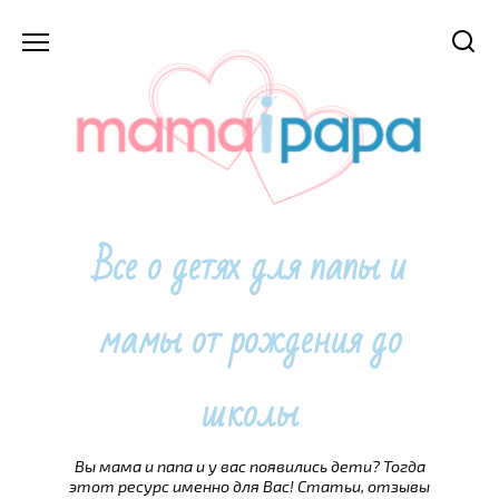
Перейти
к
содержанию
Все о детях для папы и
мамы от рождения до
школы
Вы мама и папа и у вас появились дети? Тогда
этот ресурс именно для Вас! Статьи, отзывы